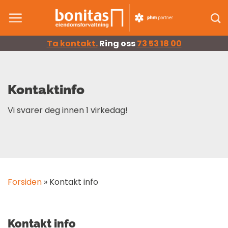
Skip
to
content
Ta kontakt.
Ring oss
73 53 18 00
Kontaktinfo
Vi svarer deg innen 1 virkedag!
Forsiden
»
Kontakt info
Kontakt info