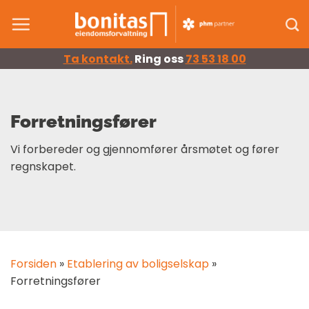
Skip
to
content
Ta kontakt.
Ring oss
73 53 18 00
Forretningsfører
Vi forbereder og gjennomfører årsmøtet og fører
regnskapet.
Forsiden
»
Etablering av boligselskap
»
Forretningsfører